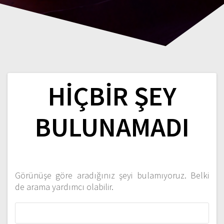
HIÇBIR ŞEY
BULUNAMADI
Görünüşe göre aradığınız şeyi bulamıyoruz. Belki
de arama yardımcı olabilir.
Arama: