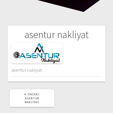
asentur nakliyat
Yazı
gezinmesi
asentur nakliyat
ÖNCEKI
ÖNCEKI:
YAZI:
ASENTUR
NAKLIYAT