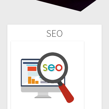
SEO
Yazı
gezinmesi